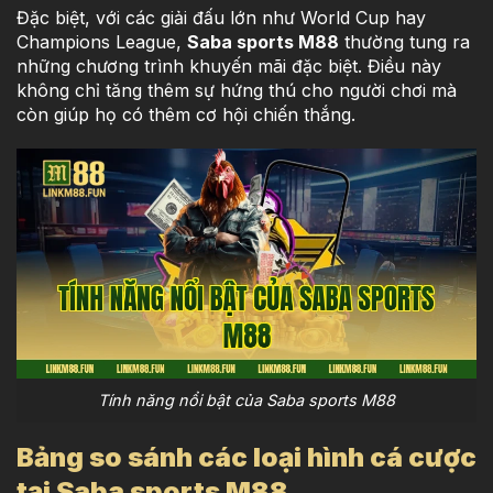
Đặc biệt, với các giải đấu lớn như World Cup hay
Champions League,
Saba sports M88
thường tung ra
những chương trình khuyến mãi đặc biệt. Điều này
không chỉ tăng thêm sự hứng thú cho người chơi mà
còn giúp họ có thêm cơ hội chiến thắng.
Tính năng nổi bật của Saba sports M88
Bảng so sánh các loại hình cá cược
tại Saba sports M88