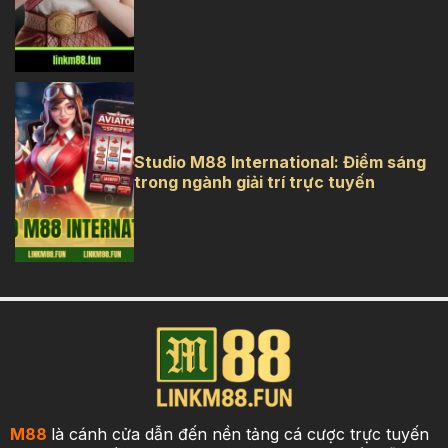
tuần và lịch mở
thưởng
Studio M88 International: Điểm sáng
trong ngành giải trí trực tuyến
Studio M88
International
M88
là cánh cửa dẫn đến nền tảng cá cược trực tuyến