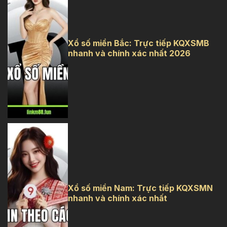
Xổ số miền Bắc
Xổ số miền Bắc: Trực tiếp KQXSMB
nhanh và chính xác nhất 2026
hôm nay: Trực
tiếp kết quả
XSMB Thứ sáu
13/03/2026
Tra cứu
Xổ số miền Nam: Trực tiếp KQXSMN
nhanh và chính xác nhất
KQXSMN theo
các ngày trong