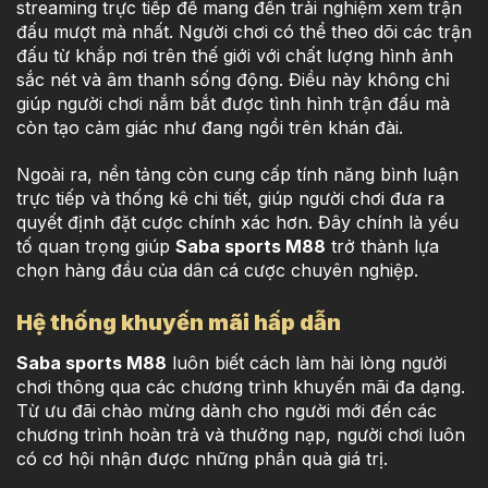
streaming trực tiếp để mang đến trải nghiệm xem trận
đấu mượt mà nhất. Người chơi có thể theo dõi các trận
đấu từ khắp nơi trên thế giới với chất lượng hình ảnh
sắc nét và âm thanh sống động. Điều này không chỉ
giúp người chơi nắm bắt được tình hình trận đấu mà
còn tạo cảm giác như đang ngồi trên khán đài.
Ngoài ra, nền tảng còn cung cấp tính năng bình luận
trực tiếp và thống kê chi tiết, giúp người chơi đưa ra
quyết định đặt cược chính xác hơn. Đây chính là yếu
tố quan trọng giúp
Saba sports M88
trở thành lựa
chọn hàng đầu của dân cá cược chuyên nghiệp.
Hệ thống khuyến mãi hấp dẫn
Saba sports M88
luôn biết cách làm hài lòng người
chơi thông qua các chương trình khuyến mãi đa dạng.
Từ ưu đãi chào mừng dành cho người mới đến các
chương trình hoàn trả và thưởng nạp, người chơi luôn
có cơ hội nhận được những phần quà giá trị.