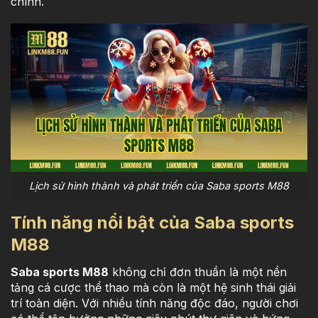
chính.
Lịch sử hình thành và phát triển của Saba sports M88
Tính năng nổi bật của Saba sports
M88
Saba sports M88
không chỉ đơn thuần là một nền
tảng cá cược thể thao mà còn là một hệ sinh thái giải
trí toàn diện. Với nhiều tính năng độc đáo, người chơi