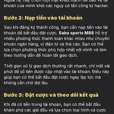
khoản của mình khỏi các nguy cơ tấn công từ hacker.
Bước 2: Nạp tiền vào tài khoản
Sau khi đăng ký thành công, bạn cần nạp tiền vào tài
khoản để bắt đầu đặt cược.
Saba sports M88
hỗ trợ
nhiều phương thức thanh toán khác nhau như chuyển
khoản ngân hàng, ví điện tử và thẻ cào. Bạn có thể
lựa chọn phương thức phù hợp nhất với mình và làm
theo hướng dẫn để hoàn tất giao dịch.
Thời gian xử lý giao dịch thường rất nhanh, chỉ mất vài
phút để số tiền được cập nhật vào tài khoản. Điều này
giúp bạn có thể bắt đầu đặt cược ngay lập tức mà
không cần chờ đợi lâu.
Bước 3: Đặt cược và theo dõi kết quả
Khi đã có tiền trong tài khoản, bạn có thể bắt đầu
khám phá các giải đấu và lựa chọn loại hình cá cược