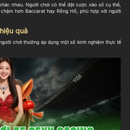
 khác nhau. Người chơi có thể đặt cược vào số cụ thể,
 chậm hơn Baccarat hay Rồng Hổ, phù hợp với người
hiệu quả
người chơi thường áp dụng một số kinh nghiệm thực tế