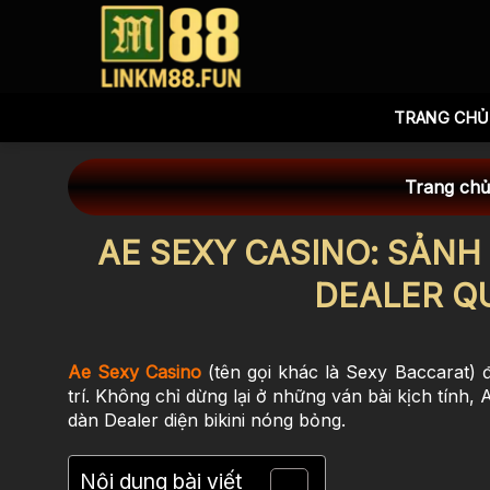
Bỏ
qua
nội
dung
TRANG CHỦ
Trang chủ
AE SEXY CASINO: SẢNH
DEALER QU
Ae Sexy Casino
(tên gọi khác là Sexy Baccarat) đ
trí. Không chỉ dừng lại ở những ván bài kịch tính,
dàn Dealer diện bikini nóng bỏng.
Nội dung bài viết