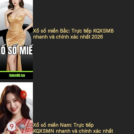
Xổ số miền
Xổ số miền Bắc: Trực tiếp KQXSMB
Bắc hôm nay:
nhanh và chính xác nhất 2026
Trực tiếp kết
quả XSMB
Thứ sáu
13/03/2026
Tra cứu
Xổ số miền Nam: Trực tiếp
KQXSMN theo
KQXSMN nhanh và chính xác nhất