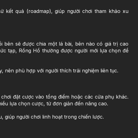
 sử kết quả (roadmap), giúp người chơi tham khảo xu
i bên sẽ được chia một lá bài, bên nào có giá trị cao
hức tạp, Rồng Hổ thường được người mới lựa chọn để
, nên phù hợp với người thích trải nghiệm liên tục.
i chơi đặt cược vào tổng điểm hoặc các cửa phụ khác.
hiều lựa chọn cược, từ đơn giản đến nâng cao.
giúp người chơi linh hoạt trong chiến lược.