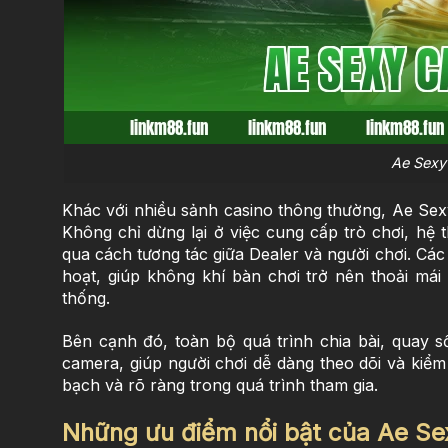
Ae Sexy 
Khác với nhiều sảnh casino thông thường, Ae Sex
Không chỉ dừng lại ở việc cung cấp trò chơi, hệ t
qua cách tương tác giữa Dealer và người chơi. Các
hoạt, giúp không khí bàn chơi trở nên thoải má
thống.
Bên cạnh đó, toàn bộ quá trình chia bài, quay s
camera, giúp người chơi dễ dàng theo dõi và kiể
bạch và rõ ràng trong quá trình tham gia.
Những ưu điểm nổi bật của Ae Se