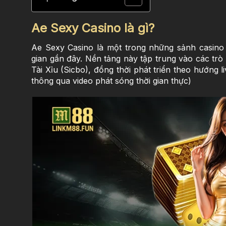
Ae Sexy Casino là gì?
Ae Sexy Casino là một trong những sảnh casino t
gian gần đây. Nền tảng này tập trung vào các trò
Tài Xỉu (Sicbo), đồng thời phát triển theo hướng l
thông qua video phát sóng thời gian thực)