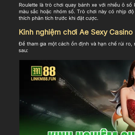
Roulette là trò chơi quay bánh xe với nhiều ô số
màu sắc hoặc nhóm số. Trò chơi này có nhịp độ
thích phân tích trước khi đặt cược.
Kinh nghiệm chơi Ae Sexy Casino 
Để tham gia một cách ổn định và hạn chế rủi ro, 
sau: