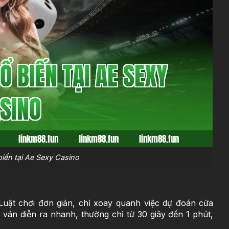
biến tại Ae Sexy Casino
 Luật chơi đơn giản, chỉ xoay quanh việc dự đoán cửa
 ván diễn ra nhanh, thường chỉ từ 30 giây đến 1 phút,