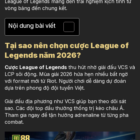
League of Legends mang đến trải nghiệm kịch tính từ
vòng bảng đến chung kết.
Nội dung bài viết
Tại sao nên chọn cược League of
Legends năm 2026?
Cược League of Legends
thu hút nhờ giải đấu VCS và
LCP sôi động. Mùa giải 2026 hứa hẹn nhiều bất ngờ
với format mới từ Riot. Người chơi dễ dàng dự đoán
dựa trên phong độ đội tuyển Việt.
Giải đấu địa phương như VCS giúp bạn theo dõi sát
sao. Các đội top đầu thường thống trị kèo châu Á.
Tham gia ngay để tận hưởng adrenaline từ từng pha
combat.