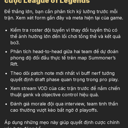
cược League of Legends
Để thắng lớn, bạn cần phân tích kỹ lưỡng trước mỗi
trận. Xem xét form gần đây và meta hiện tại của game.
Kiểm tra roster đội tuyển vì thay đổi tuyển thủ có
thể ảnh hưởng lớn đến lối chơi tổng thể và kết quả
bo3.
Phân tích head-to-head giữa hai team để dự đoán
phong độ đối đầu thực tế trên map Summoner’s
Rift.
Theo dõi patch note mới nhất vì buff nerf tướng
quyết định draft phase quan trọng trong pro play.
Xem stream VOD của các trận trước để nắm chiến
thuật gank và objective control hiệu quả.
Đánh giá morale đội qua interview, team tinh thần
cao thường vượt kèo bất ngờ ở playoffs.
Áp dụng những mẹo này giúp quyết định cược chính