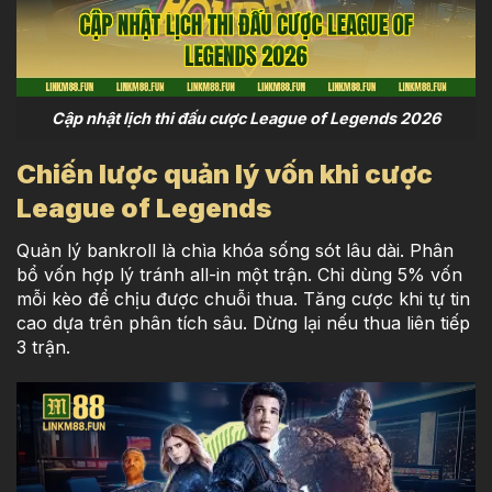
Cập nhật lịch thi đấu cược League of Legends 2026
Chiến lược quản lý vốn khi cược
League of Legends
Quản lý bankroll là chìa khóa sống sót lâu dài. Phân
bổ vốn hợp lý tránh all-in một trận. Chỉ dùng 5% vốn
mỗi kèo để chịu được chuỗi thua. Tăng cược khi tự tin
cao dựa trên phân tích sâu. Dừng lại nếu thua liên tiếp
3 trận.