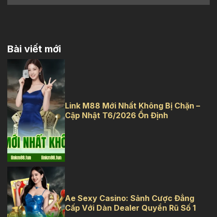
Bài viết mới
Link M88 Mới Nhất Không Bị Chặn –
Cập Nhật T6/2026 Ổn Định
link M88 mới
nhất không bị
chặn
Ae Sexy Casino: Sảnh Cược Đẳng
Cấp Với Dàn Dealer Quyển Rũ Số 1