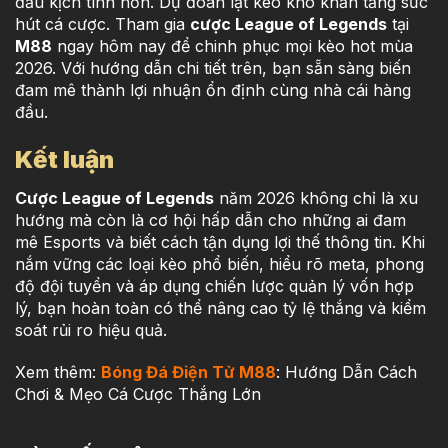
đấu kịch tính hơn. Dự đoán lật kèo khó khăn tăng sức
hút cá cược. Tham gia
cược League of Legends
tại
M88
ngay hôm nay để chinh phục mọi kèo hot mùa
2026. Với hướng dẫn chi tiết trên, bạn sẵn sàng biến
đam mê thành lợi nhuận ổn định cùng nhà cái hàng
đầu.
Kết luận
Cược League of Legends
năm 2026 không chỉ là xu
hướng mà còn là cơ hội hấp dẫn cho những ai đam
mê Esports và biết cách tận dụng lợi thế thông tin. Khi
nắm vững các loại kèo phổ biến, hiểu rõ meta, phong
độ đội tuyển và áp dụng chiến lược quản lý vốn hợp
lý, bạn hoàn toàn có thể nâng cao tỷ lệ thắng và kiểm
soát rủi ro hiệu quả.
Xem thêm:
Bóng Đá Điện Tử M88
: Hướng Dẫn Cách
Chơi & Mẹo Cá Cược Thắng Lớn