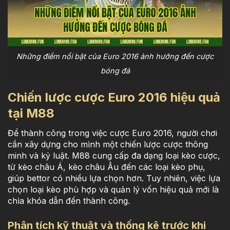
Những điểm nổi bật của Euro 2016 ảnh hưởng đến cược
bóng đá
Chiến lược cược Euro 2016 hiệu quả
tại M88
Để thành công trong việc cược Euro 2016, người chơi
cần xây dựng cho mình một chiến lược cược thông
minh và kỷ luật. M88 cung cấp đa dạng loại kèo cược,
từ kèo châu Á, kèo châu Âu đến các loại kèo phụ,
giúp bettor có nhiều lựa chọn hơn. Tuy nhiên, việc lựa
chọn loại kèo phù hợp và quản lý vốn hiệu quả mới là
chìa khóa dẫn đến thành công.
Phân tích kỹ thuật và thống kê trước khi