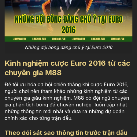
Những đội bóng đáng chú ý tại Euro 2016
Kinh nghiệm cược Euro 2016 từ các
chuyên gia M88
Để tối ưu hóa cơ hội chiến thắng khi cược Euro 2016,
người chơi nên tham khảo những kinh nghiệm từ các
chuyên gia giàu kinh nghiệm. M88 có đội ngũ chuyên
gia phân tích bóng đá chuyên nghiệp, luôn cập nhật
những thông tin mới nhất và đưa ra những dự đoán
chính xác cho từng trận đấu.
Theo dõi sát sao thông tin trước trận đấu