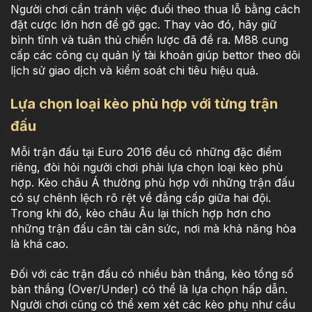
Người chơi cần tránh việc đuổi theo thua lỗ bằng cách
đặt cược lớn hơn để gỡ gạc. Thay vào đó, hãy giữ
bình tĩnh và tuân thủ chiến lược đã đề ra. M88 cung
cấp các công cụ quản lý tài khoản giúp bettor theo dõi
lịch sử giao dịch và kiểm soát chi tiêu hiệu quả.
Lựa chọn loại kèo phù hợp với từng trận
đấu
Mỗi trận đấu tại Euro 2016 đều có những đặc điểm
riêng, đòi hỏi người chơi phải lựa chọn loại kèo phù
hợp. Kèo châu Á thường phù hợp với những trận đấu
có sự chênh lệch rõ rệt về đẳng cấp giữa hai đội.
Trong khi đó, kèo châu Âu lại thích hợp hơn cho
những trận đấu cân tài cân sức, nơi mà khả năng hòa
là khá cao.
Đối với các trận đấu có nhiều bàn thắng, kèo tổng số
bàn thắng (Over/Under) có thể là lựa chọn hấp dẫn.
Người chơi cũng có thể xem xét các kèo phụ như cầu