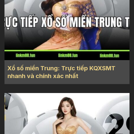
Xổ số miền Trung hôm nay: Trực tiếp kết quả XSMT
Thứ sáu 13/03/2026
Xổ số miền Trung: Trực tiếp KQXSMT
nhanh và chính xác nhất