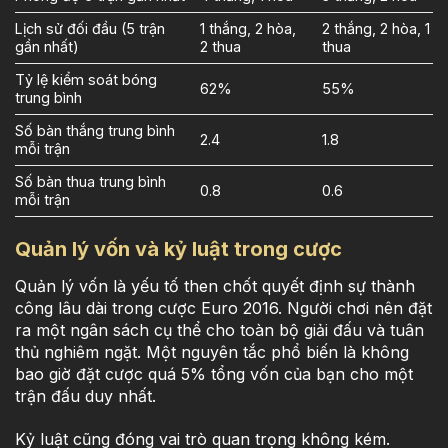
Lịch sử đối đầu (5 trận
1 thắng, 2 hòa,
2 thắng, 2 hòa, 1
gần nhất)
2 thua
thua
Tỷ lệ kiểm soát bóng
62%
55%
trung bình
Số bàn thắng trung bình
2.4
1.8
mỗi trận
Số bàn thua trung bình
0.8
0.6
mỗi trận
Quản lý vốn và kỷ luật trong cược
Quản lý vốn là yếu tố then chốt quyết định sự thành
công lâu dài trong cược Euro 2016. Người chơi nên đặt
ra một ngân sách cụ thể cho toàn bộ giải đấu và tuân
thủ nghiêm ngặt. Một nguyên tắc phổ biến là không
bao giờ đặt cược quá 5% tổng vốn của bạn cho một
trận đấu duy nhất.
Kỷ luật cũng đóng vai trò quan trọng không kém.