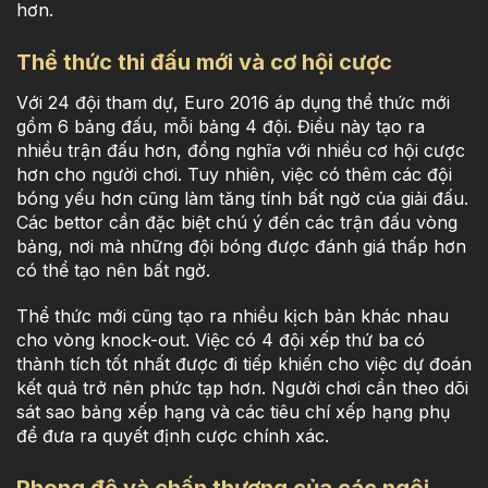
hơn.
Thể thức thi đấu mới và cơ hội cược
Với 24 đội tham dự, Euro 2016 áp dụng thể thức mới
gồm 6 bảng đấu, mỗi bảng 4 đội. Điều này tạo ra
nhiều trận đấu hơn, đồng nghĩa với nhiều cơ hội cược
hơn cho người chơi. Tuy nhiên, việc có thêm các đội
bóng yếu hơn cũng làm tăng tính bất ngờ của giải đấu.
Các bettor cần đặc biệt chú ý đến các trận đấu vòng
bảng, nơi mà những đội bóng được đánh giá thấp hơn
có thể tạo nên bất ngờ.
Thể thức mới cũng tạo ra nhiều kịch bản khác nhau
cho vòng knock-out. Việc có 4 đội xếp thứ ba có
thành tích tốt nhất được đi tiếp khiến cho việc dự đoán
kết quả trở nên phức tạp hơn. Người chơi cần theo dõi
sát sao bảng xếp hạng và các tiêu chí xếp hạng phụ
để đưa ra quyết định cược chính xác.