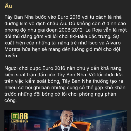
Âu
Tây Ban Nha bước vào Euro 2016 với tư cách là nhà
đương kim vô địch châu Âu. Dù không còn ở đỉnh cao
phong độ như giai đoạn 2008-2012, La Roja vẫn là một
đối thủ đáng gờm với lối chơi tiki-taka đặc trưng. Sự
xuất hiện của những tài năng trẻ như Isco và Alvaro
Morata hứa hẹn sẽ mang đến luồng gió mới cho đội
tuyển.
Người chơi cược Euro 2016 nên chú ý đến khả năng
kiểm soát trận đấu của Tây Ban Nha. Với lối chơi dựa
trên việc kiểm soát bóng, Tây Ban Nha thường tạo ra
nhiều cơ hội ghi bàn nhưng cũng có thể gặp khó khăn
trước những đội bóng có lối chơi phòng ngự phản
công.