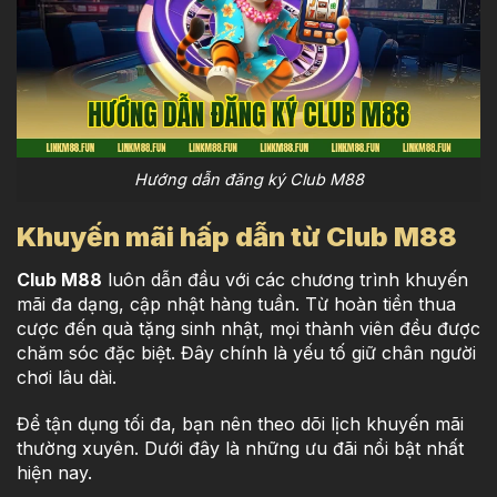
Hướng dẫn đăng ký Club M88
Khuyến mãi hấp dẫn từ Club M88
Club M88
luôn dẫn đầu với các chương trình khuyến
mãi đa dạng, cập nhật hàng tuần. Từ hoàn tiền thua
cược đến quà tặng sinh nhật, mọi thành viên đều được
chăm sóc đặc biệt. Đây chính là yếu tố giữ chân người
chơi lâu dài.
Để tận dụng tối đa, bạn nên theo dõi lịch khuyến mãi
thường xuyên. Dưới đây là những ưu đãi nổi bật nhất
hiện nay.