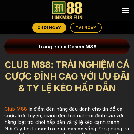
Bỏ
qua
nội
dung
CHƠI NGAY
TẢI NGAY
Trang chủ
»
Casino M88
CLUB M88: TRẢI NGHIỆM CÁ
CƯỢC ĐỈNH CAO VỚI ƯU ĐÃI
& TỶ LỆ KÈO HẤP DẪN
Club M88
là điểm đến hàng đầu dành cho tín đồ cá
cược trực tuyến, mang đến trải nghiệm đỉnh cao với
hàng loạt trò chơi hấp dẫn và tỷ lệ kèo cạnh tranh.
Nơi đây hội tụ
các trò chơi casino
sống động cùng cá