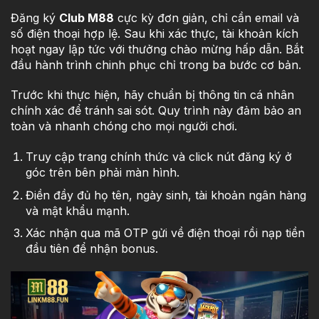
Đăng ký
Club M88
cực kỳ đơn giản, chỉ cần email và
số điện thoại hợp lệ. Sau khi xác thực, tài khoản kích
hoạt ngay lập tức với thưởng chào mừng hấp dẫn. Bắt
đầu hành trình chinh phục chỉ trong ba bước cơ bản.
Trước khi thực hiện, hãy chuẩn bị thông tin cá nhân
chính xác để tránh sai sót. Quy trình này đảm bảo an
toàn và nhanh chóng cho mọi người chơi.
Truy cập trang chính thức và click nút đăng ký ở
góc trên bên phải màn hình.
Điền đầy đủ họ tên, ngày sinh, tài khoản ngân hàng
và mật khẩu mạnh.
Xác nhận qua mã OTP gửi về điện thoại rồi nạp tiền
đầu tiên để nhận bonus.