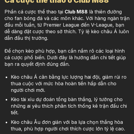
Cá cược thể thao ở Club M88
Phần cá cược thể thao tại
Club M88
là thiên đường
cho fan bóng đá và các môn khác. Với hàng ngàn trận
đấu mỗi tuần, từ Premier League đến V-League, bạn
dễ dàng đặt cược theo sở thích. Tỷ lệ kèo châu Á luôn
dẫn đầu thị trường.
Để chọn kèo phù hợp, bạn cần nắm rõ các loại hình
cá cược phổ biến. Dưới đây là hướng dẫn chi tiết giúp
bạn ra quyết định đúng đắn.
Kèo châu Á cân bằng lực lượng hai đội, giảm rủi ro
thua cuộc với mức hòa hoàn tiền hấp dẫn cho
người chơi mới.
Kèo tài xỉu dự đoán tổng bàn thắng, lý tưởng cho
những ai yêu thích phân tích thống kê trận đấu chi
tiết.
Kèo châu Âu đơn giản với ba lựa chọn thắng hòa
thua, phù hợp người chơi thích cược lớn tỷ lệ cao.