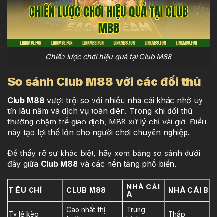
Chiến lược chơi hiệu quả tại Club M88
So sánh Club M88 với các đối thủ
Club M88
vượt trội so với nhiều nhà cái khác nhờ uy
tín lâu năm và dịch vụ toàn diện. Trong khi đối thủ
thường chậm trễ giao dịch, M88 xử lý chỉ vài giờ. Điều
này tạo lợi thế lớn cho người chơi chuyên nghiệp.
Để thấy rõ sự khác biệt, hãy xem bảng so sánh dưới
đây giữa
Club M88
và các nền tảng phổ biến.
NHÀ CÁI
TIÊU CHÍ
CLUB M88
NHÀ CÁI B
A
Cao nhất thị
Trung
Tỷ lệ kèo
Thấp