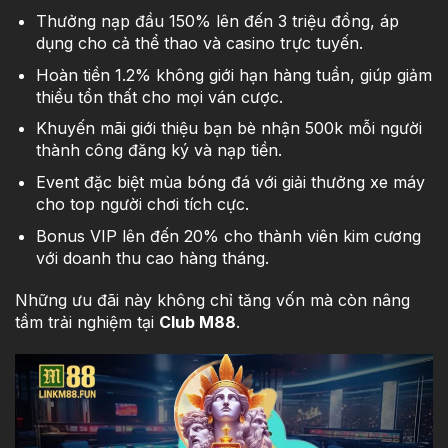
Thưởng nạp đầu 150% lên đến 3 triệu đồng, áp
dụng cho cả thể thao và casino trực tuyến.
Hoàn tiền 1.2% không giới hạn hàng tuần, giúp giảm
thiểu tổn thất cho mọi ván cược.
Khuyến mãi giới thiệu bạn bè nhận 500k mỗi người
thành công đăng ký và nạp tiền.
Event đặc biệt mùa bóng đá với giải thưởng xe máy
cho top người chơi tích cực.
Bonus VIP lên đến 20% cho thành viên kim cương
với doanh thu cao hàng tháng.
Những ưu đãi này không chỉ tăng vốn mà còn nâng
tầm trải nghiệm tại
Club M88
.